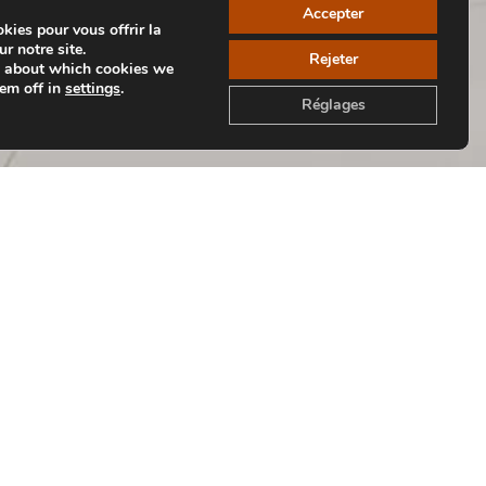
Accepter
kies pour vous offrir la
r notre site.
Rejeter
e about which cookies we
hem off in
settings
.
Réglages
Retour aux Collections