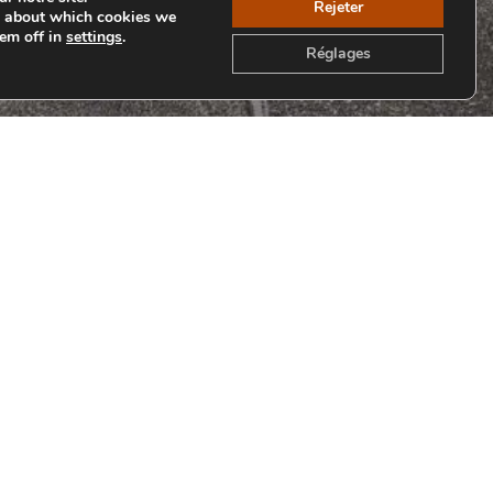
Rejeter
e about which cookies we
hem off in
settings
.
Réglages
Retour aux Collections