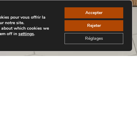
Accepter
kies pour vous offrir la
r notre site.
Rejeter
e about which cookies we
hem off in
settings
.
Réglages
Retour aux Collections