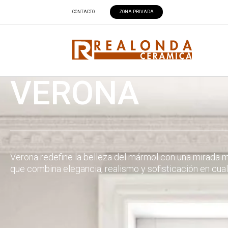
CONTACTO
ZONA PRIVADA
VERONA
Verona redefine la belleza del mármol con una mirada 
que combina elegancia, realismo y sofisticación en cual