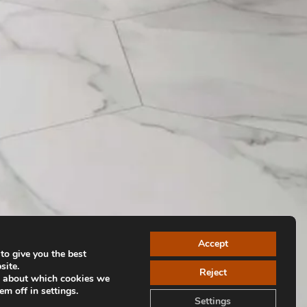
Accept
to give you the best
site.
Reject
e about which cookies we
em off in settings.
Settings
Volver a colecciones