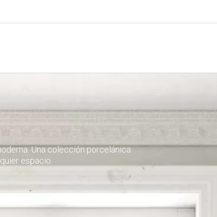
moderna. Una colección porcelánica
quier espacio.