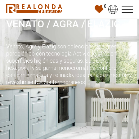
0
VENATO / AGRA / ELAZIG
Venato, Agra y Elazig son colecciones de gres
porcelánico con tecnología Activ, que ofrecen
superficies higiénicas y seguras. Su diseño
hexagonal y su gama monocromática confieren un
estilo minimalista y refinado, ideal para pavimentos y
revestimientos contemporáneos.